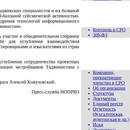
аджикских специалистов и их большой
9-балльной сейсмической активностью.
Контроль
дрения технологий информационного
жикистане.
Контроль в СРО
309-ФЗ
 участие в объединительном собрании
бе для углубления взаимодействия
ктировщиками и изыскателями из стран
Ассоциация
СРО
"МОП"
глубления сотрудничества проектных
циации застройщиков Таджикистана с
Компании,
прекратившие
рата Алексей Кожуховский.
членство в СРО
Об организации
Пресс-служба НОПРИЗ
Структура
Документы
Единый реестр
Отчетность
(бухгалтерская,
аудиторская и др.)
Иски
Экспертиза