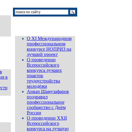
Новости
О XI Международном
профессиональном
конкурсе НОПРИЗ на
лучший проект
О проведении
Всероссийского
конкурса лучших
в
практик
ия в
трудоустройства
молодёжи
естр
Анвар Шамузафаров
поздравил
профессиональное
сообщество с Днём
России
О проведении ХХII
Всероссийского
конкурса на лучшую