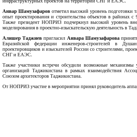
инфраструктурных проектов на территории СНГ и ЕАЭС.
Анвар Шамузафаров
отметил высокий уровень подготовки т
опыт проектирования и строительства объектов в районах с 
Также президент НОПРИЗ подчеркнул высокий уровень вне
моделирования в проектно-изыскательскую деятельность в Тад
Алишер Таджиев
пригласил
Анвара Шамузафарова
принять
Евразийской федерации инженеров-строителей в Душан
проектировщиков и изыскателей России со строителями, прое
СНГ и ЕАЭС.
Также участники встречи обсудили возможные механизмы у
организаций Таджикистана в рамках взаимодействия Ассо
Союзом архитекторов Таджикистана.
От НОПРИЗ участие в мероприятии принял руководитель аппа