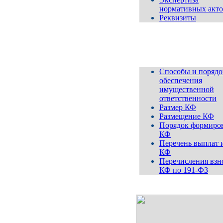
нормативных акто
Реквизиты
Компенсационный
ф
Способы и порядо
обеспечения
имущественной
ответственности
Размер КФ
Размещение КФ
Порядок формиро
КФ
Перечень выплат 
КФ
Перечисления взн
КФ по 191-ФЗ