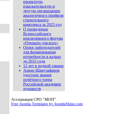
проектную,
изыскательскую и
другую организацию
аналогичного профиля
строительного
комплекса за 2025 год
О проведении
Всероссийского
инклюзивного форума
«Открыто для всех»
Опрос работодателей
для формирования
потребности в кадрах
до 2033 года
12 лет в родной гавани
Анвар Шамузафаров
удостоен звания
почётного члена
Российской академии
художеств
Ассоциация СРО "МОП"
Free Joomla Templates by JoomlaShine.com