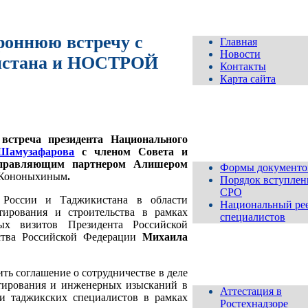
роннюю встречу с
Главная
Новости
кистана и НОСТРОЙ
Контакты
Карта сайта
Для
вступающих и
 встреча президента Национального
членов СРО
Шамузафарова
с членом Совета и
управляющим партнером Алишером
Формы документо
 Кононыхиным
.
Порядок вступлен
СРО
а России и Таджикистана в области
Национальный ре
тирования и строительства в рамках
специалистов
ых визитов Президента Российской
ства Российской Федерации
Михаила
Аттестация
ть соглашение о сотрудничестве в деле
ктирования и инженерных изысканий в
Аттестация в
 и таджикских специалистов в рамках
Ростехнадзоре