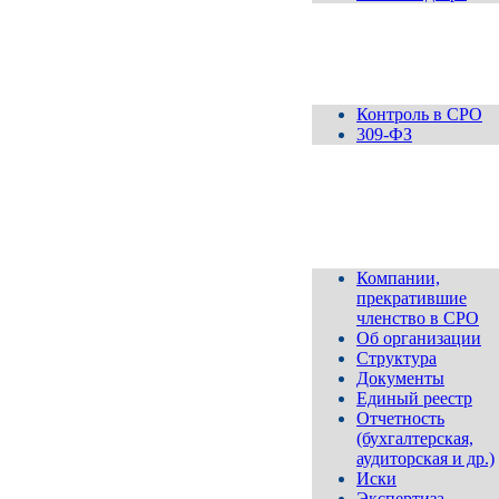
Контроль
Контроль в СРО
309-ФЗ
Ассоциация
СРО
"МОП"
Компании,
прекратившие
членство в СРО
Об организации
Структура
Документы
Единый реестр
Отчетность
(бухгалтерская,
аудиторская и др.)
Иски
Экспертиза