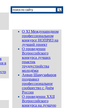
Новости
О XI Международном
профессиональном
конкурсе НОПРИЗ на
лучший проект
О проведении
Всероссийского
конкурса лучших
в
практик
ия в
трудоустройства
молодёжи
естр
Анвар Шамузафаров
поздравил
профессиональное
сообщество с Днём
России
О проведении ХХII
Всероссийского
конкурса на лучшую