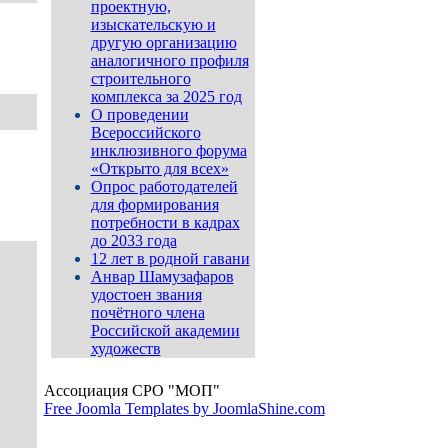
проектную,
изыскательскую и
другую организацию
аналогичного профиля
строительного
комплекса за 2025 год
О проведении
Всероссийского
инклюзивного форума
«Открыто для всех»
Опрос работодателей
для формирования
потребности в кадрах
до 2033 года
12 лет в родной гавани
Анвар Шамузафаров
удостоен звания
почётного члена
Российской академии
художеств
Ассоциация СРО "МОП"
Free Joomla Templates by JoomlaShine.com