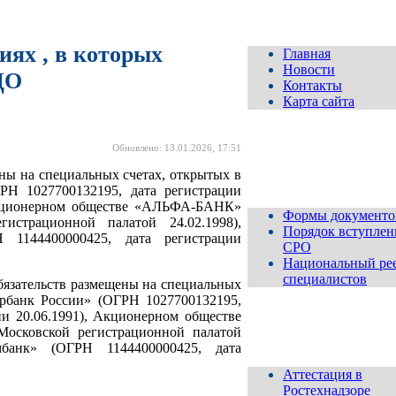
ях , в которых
Главная
Новости
ДО
Контакты
Карта сайта
Обновлено: 13.01.2026, 17:51
Для
вступающих и
ны на специальных счетах, открытых в
членов СРО
Н 1027700132195, дата регистрации
Акционерном обществе «АЛЬФА-БАНК»
Формы документо
истрационной палатой 24.02.1998),
Порядок вступлен
 1144400000425, дата регистрации
СРО
Национальный ре
специалистов
бязательств размещены на специальных
рбанк России» (ОГРН 1027700132195,
и 20.06.1991), Акционерном обществе
осковской регистрационной палатой
Аттестация
мбанк» (ОГРН 1144400000425, дата
Аттестация в
Ростехнадзоре