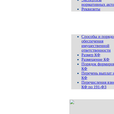
нормативных акто
Реквизиты
Компенсационный
ф
Способы и порядо
обеспечения
имущественной
ответственности
Размер КФ
Размещение КФ
Порядок формиро
КФ
Перечень выплат 
КФ
Перечисления взн
КФ по 191-ФЗ