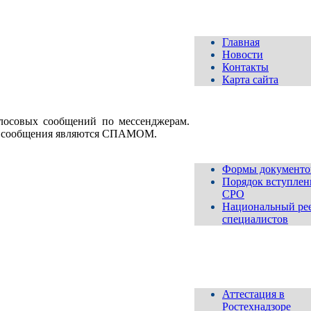
Главная
Новости
Контакты
Карта сайта
олосовых сообщений по мессенджерам.
Для
вступающих и
ые сообщения являются СПАМОМ.
членов СРО
Формы документо
Порядок вступлен
СРО
Национальный ре
специалистов
Аттестация
Аттестация в
Ростехнадзоре