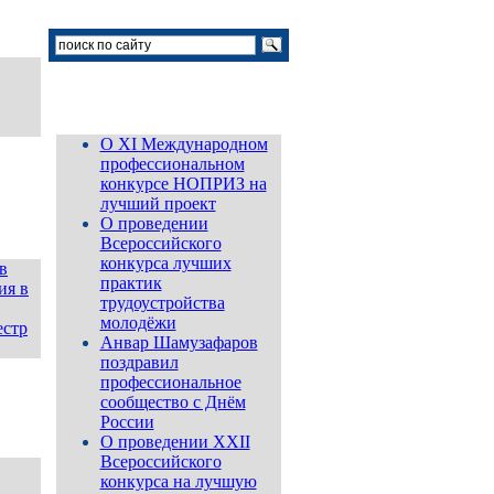
Новости
О XI Международном
профессиональном
конкурсе НОПРИЗ на
лучший проект
О проведении
Всероссийского
конкурса лучших
в
практик
ия в
трудоустройства
молодёжи
естр
Анвар Шамузафаров
поздравил
профессиональное
сообщество с Днём
России
О проведении ХХII
Всероссийского
конкурса на лучшую