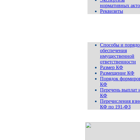
нормативных акто
Реквизиты
Компенсационный
ф
Способы и порядо
обеспечения
имущественной
ответственности
Размер КФ
Размещение КФ
Порядок формиро
КФ
Перечень выплат 
КФ
Перечисления взн
КФ по 191-ФЗ