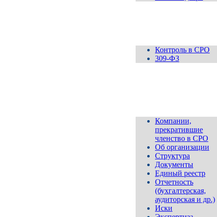
Контроль
Контроль в СРО
309-ФЗ
Ассоциация
СРО
"МОП"
Компании,
прекратившие
членство в СРО
Об организации
Структура
Документы
Единый реестр
Отчетность
(бухгалтерская,
аудиторская и др.)
Иски
Экспертиза