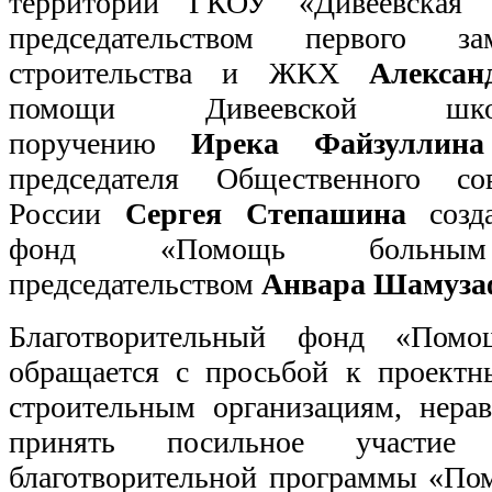
территории ГКОУ «Дивеевская ш
председательством первого за
строительства и ЖКХ
Алекса
помощи Дивеевской школ
поручению
Ирека Файзуллина
председателя Общественного с
России
Сергея Степашина
созда
фонд «Помощь больны
председательством
Анвара Шамуза
Благотворительный фонд «Пом
обращается с просьбой к проектн
строительным организациям, нер
принять посильное участие
благотворительной программы «Пом