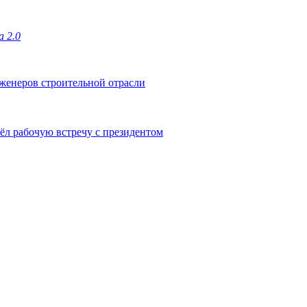
 2.0
нженеров строительной отрасли
л рабочую встречу с президентом