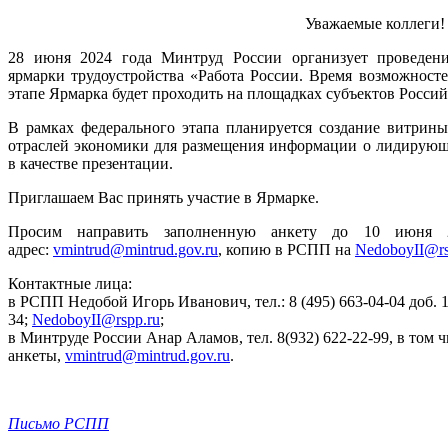
Уважаемые коллеги!
28 июня 2024 года Минтруд России организует проведени
ярмарки трудоустройства «Работа России. Время возможносте
этапе Ярмарка будет проходить на площадках субъектов Росси
В рамках федерального этапа планируется создание витрин
отраслей экономики для размещения информации о лидирующи
в качестве презентации.
Приглашаем Вас принять участие в Ярмарке.
Просим направить заполненную анкету до 10 июня
адрес:
vmintrud@mintrud.gov.ru
, копию в РСПП на
NedoboyII@rs
Контактные лица:
в РСПП Недобой Игорь Иванович, тел.: 8 (495) 663-04-04 доб. 11
34;
NedoboyII@rspp.ru
;
в Минтруде России Анар Аламов, тел. 8(932) 622-22-99, в том 
анкеты,
vmintrud@mintrud.gov.ru
.
Письмо РСПП