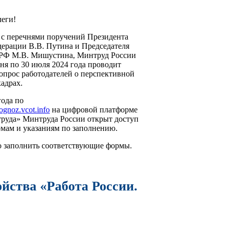
еги!
 с перечнями поручений Президента
ерации В.В. Путина и Председателя
 РФ М.В. Мишустина, Минтруд России
юня по 30 июля 2024 года проводит
опрос работодателей о перспективной
кадрах.
года по
rognoz.vcot.info
на цифровой платформе
уда» Минтруда России открыт доступ
мам и указаниям по заполнению.
о заполнить соответствующие формы.
йства «Работа России.