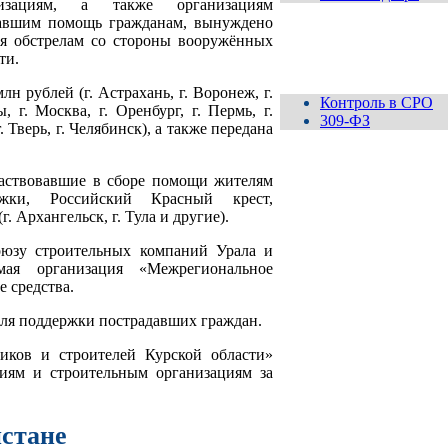
низациям, а также организациям
азавшим помощь гражданам, вынуждено
я обстрелам со стороны вооружённых
ти.
Контроль
н рублей (г. Астрахань, г. Воронеж, г.
Контроль в СРО
 г. Москва, г. Оренбург, г. Пермь, г.
309-ФЗ
. Тверь, г. Челябинск), а также передана
аствовавшие в сборе помощи жителям
Ассоциация
СРО
жки, Российский Красный крест,
"МОП"
 Архангельск, г. Тула и другие).
оюзу строительных компаний Урала и
мая организация «Межрегиональное
 средства.
для поддержки пострадавших граждан.
иков и строителей Курской области»
циям и строительным организациям за
истане