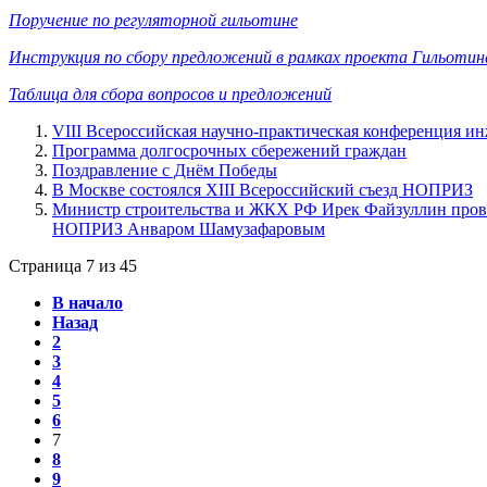
Поручение по регуляторной гильотине
Инструкция по сбору предложений в рамках проекта Гильотина
Таблица для сбора вопросов и предложений
VIII Всероссийская научно-практическая конференция и
Программа долгосрочных сбережений граждан
Поздравление с Днём Победы
В Москве состоялся XIII Всероссийский съезд НОПРИЗ
Министр строительства и ЖКХ РФ Ирек Файзуллин провё
НОПРИЗ Анваром Шамузафаровым
Страница 7 из 45
В начало
Назад
2
3
4
5
6
7
8
9