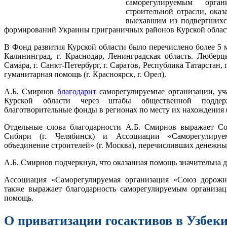
саморегулируемым орга
строительной отрасли, ок
выехавшим из подвергшихс
формирований Украины приграничных районов Курской облас
В Фонд развития Курской области было перечислено более 5 мл
Калининград, г. Краснодар, Ленинградская область. Люберцы,
Самара, г. Санкт-Петербург, г. Саратов, Республика Татарстан, г
гуманитарная помощь (г. Красноярск, г. Орел).
А.Б. Смирнов
благодарит
саморегулируемые организации, уч
Курской области через штабы общественной поддер
благотворительные фонды в регионах по месту их нахождения (г.
Отдельные слова благодарности А.Б. Смирнов выражает С
Сибири (г. Челябинск) и Ассоциации «Саморегулируе
объединение строителей» (г. Москва), перечисливших денежные
А.Б. Смирнов подчеркнул, что оказанная помощь значительна 
Ассоциация «Саморегулируемая организация «Союз дорожн
также выражает благодарность саморегулируемым организа
помощь.
О приватизации госактивов в Узбек