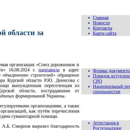
Главная
Новости
Контакты
й области за
Карта сайта
Для
вступающих и
членов СРО
емая организация «Союз дорожников и
ти» 16.08.2024 г.
направила
в адрес
Формы документо
 объединение строителей» обращение
Порядок вступлен
ора Курской области Р.Ю. Денисова с
СРО
мощи вынужденным переселенцам из
Национальный ре
урской области, пострадавшим от
специалистов
ужённых формирований Украины.
егулируемыми организациями, а также
организаций, как путём перечисления
Аттестация
редачи гуманитарной помощи.
Аттестация в
и А.Б. Смирнов выразил благодарность
Ростехнадзоре